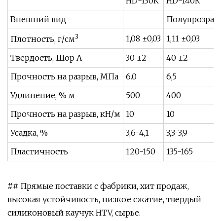
HD-130К
HD-140К
Внешний вид
Полупрозрачн
3
1,08 ±0,03
1,11 ±0,03
Плотность, г/см
Твердость, Шор А
30 ±2
40 ±2
Прочность на разрыв, МПа
6.0
6,5
Удлинение, % м
500
400
Прочность на разрыв, кН/м
10
10
Усадка, %
3,6-4,1
3,3-3,9
Пластичность
120-150
135-165
## Прямые поставки с фабрики, хит продаж,
высокая устойчивость, низкое сжатие, твердый
силиконовый каучук HTV, сырье.